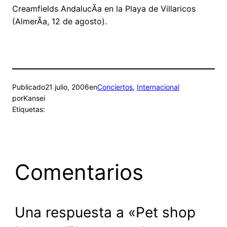
Creamfields AndalucÃ­a en la Playa de Villaricos
(AlmerÃ­a, 12 de agosto).
Publicado
21 julio, 2006
en
Conciertos
, 
Internacional
por
Kansei
Etiquetas:
Comentarios
Una respuesta a «Pet shop