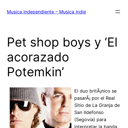
Saltar
al
Musica Independiente – Musica Indie
contenido
Pet shop boys y ‘El
acorazado
Potemkin’
El duo britÃ¡nico se
pasarÃ¡ por el Real
Sitio de La Granja de
San Ildefonso
(Segovia) para
interpretar la banda