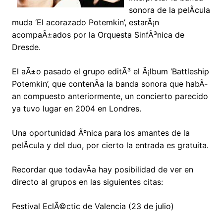
sonora de la pelÃ­cula
muda ‘El acorazado Potemkin’, estarÃ¡n
acompaÃ±ados por la Orquesta SinfÃ³nica de
Dresde.
El aÃ±o pasado el grupo editÃ³ el Ã¡lbum ‘Battleship
Potemkin’, que contenÃ­a la banda sonora que habÃ­
an compuesto anteriormente, un concierto parecido
ya tuvo lugar en 2004 en Londres.
Una oportunidad Ãºnica para los amantes de la
pelÃ­cula y del duo, por cierto la entrada es gratuita.
Recordar que todavÃ­a hay posibilidad de ver en
directo al grupos en las siguientes citas:
Festival EclÃ©ctic de Valencia (23 de julio)