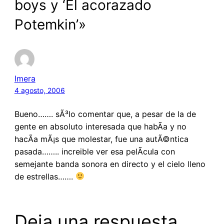
boys y ‘El acorazado
Potemkin’»
Imera
4 agosto, 2006
Bueno……. sÃ³lo comentar que, a pesar de la de
gente en absoluto interesada que habÃ­a y no
hacÃ­a mÃ¡s que molestar, fue una autÃ©ntica
pasada…….. increible ver esa pelÃ­cula con
semejante banda sonora en directo y el cielo lleno
de estrellas…….
Deja una respuesta