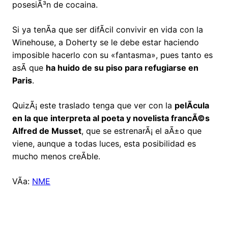
posesiÃ³n de cocaina.
Si ya tenÃ­a que ser difÃ­cil convivir en vida con la
Winehouse, a Doherty se le debe estar haciendo
imposible hacerlo con su «fantasma», pues tanto es
asÃ­ que
ha huido de su piso para refugiarse en
Paris
.
QuizÃ¡ este traslado tenga que ver con la
pelÃ­cula
en la que interpreta al poeta y novelista francÃ©s
Alfred de Musset
, que se estrenarÃ¡ el aÃ±o que
viene, aunque a todas luces, esta posibilidad es
mucho menos creÃ­ble.
VÃ­a:
NME