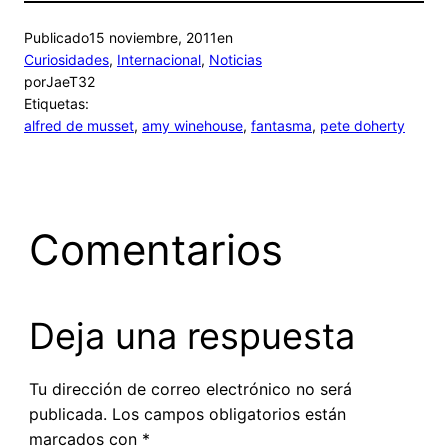
Publicado
15 noviembre, 2011
en
Curiosidades
, 
Internacional
, 
Noticias
por
JaeT32
Etiquetas:
alfred de musset
, 
amy winehouse
, 
fantasma
, 
pete doherty
Comentarios
Deja una respuesta
Tu dirección de correo electrónico no será
publicada.
Los campos obligatorios están
marcados con
*