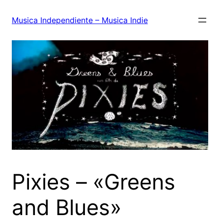
Saltar
al
Musica Independiente – Musica Indie
contenido
Pixies – «Greens
and Blues»