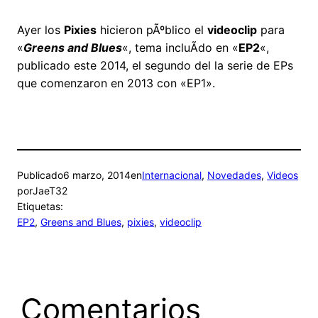
Ayer los
Pixies
hicieron pÃºblico el
videoclip
para
«
Greens and Blues
«, tema incluÃ­do en «
EP2
«,
publicado este 2014, el segundo del la serie de EPs
que comenzaron en 2013 con «EP1».
Publicado
6 marzo, 2014
en
Internacional
, 
Novedades
, 
Videos
por
JaeT32
Etiquetas:
EP2
, 
Greens and Blues
, 
pixies
, 
videoclip
Comentarios