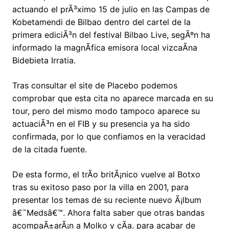
actuando el prÃ³ximo 15 de julio en las Campas de
Kobetamendi de Bilbao dentro del cartel de la
primera ediciÃ³n del festival Bilbao Live, segÃºn ha
informado la magnÃ­fica emisora local vizcaÃ­na
Bidebieta Irratia.
Tras consultar el site de Placebo podemos
comprobar que esta cita no aparece marcada en su
tour, pero del mismo modo tampoco aparece su
actuaciÃ³n en el FIB y su presencia ya ha sido
confirmada, por lo que confiamos en la veracidad
de la citada fuente.
De esta formo, el trÃ­o britÃ¡nico vuelve al Botxo
tras su exitoso paso por la villa en 2001, para
presentar los temas de su reciente nuevo Ã¡lbum
â€˜Medsâ€™. Ahora falta saber que otras bandas
acompaÃ±arÃ¡n a Molko y cÃ­a. para acabar de