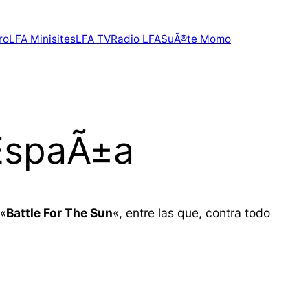
ro
LFA Minisites
LFA TV
Radio LFA
SuÃ®te Momo
 EspaÃ±a
 «
Battle For The Sun
«, entre las que, contra todo