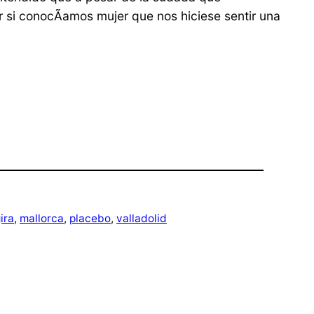
r si conocÃ­amos mujer que nos hiciese sentir una
ira
, 
mallorca
, 
placebo
, 
valladolid