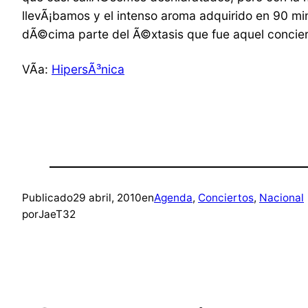
llevÃ¡bamos y el intenso aroma adquirido en 90 min
dÃ©cima parte del Ã©xtasis que fue aquel concier
VÃ­a:
HipersÃ³nica
Publicado
29 abril, 2010
en
Agenda
, 
Conciertos
, 
Nacional
por
JaeT32