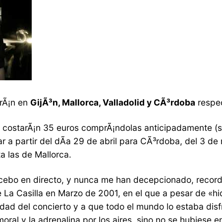
rÃ¡n en
GijÃ³n, Mallorca, Valladolid y CÃ³rdoba
respe
n, costarÃ¡n 35 euros comprÃ¡ndolas anticipadamente 
ar a partir del dÃ­a 29 de abril para CÃ³rdoba, del 3 d
a las de Mallorca.
lacebo en directo, y nunca me han decepcionado, recor
e La Casilla en Marzo de 2001, en el que a pesar de «h
idad del concierto y a que todo el mundo lo estaba dis
ral y la adrenalina por los aires, sino no se hubiese 