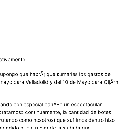
ctivamente.
(supongo que habrÃ¡ que sumarles los gastos de
e mayo para Valladolid y del 10 de Mayo para GijÃ³n,
dando con especial cariÃ±o un espectacular
idratarnos» continuamente, la cantidad de botes
frutando como nosotros) que sufrimos dentro hizo
entendido que a pesar de la sudada que