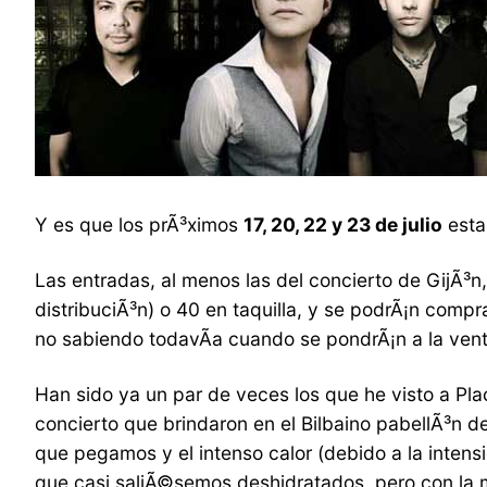
Y es que los prÃ³ximos
17, 20, 22 y 23 de julio
esta
Las entradas, al menos las del concierto de GijÃ³
distribuciÃ³n) o 40 en taquilla, y se podrÃ¡n compr
no sabiendo todavÃ­a cuando se pondrÃ¡n a la vent
Han sido ya un par de veces los que he visto a P
concierto que brindaron en el Bilbaino pabellÃ³n d
que pegamos y el intenso calor (debido a la intens
que casi saliÃ©semos deshidratados, pero con la mo