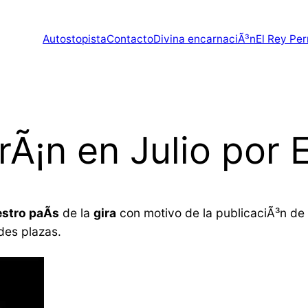
Autostopista
Contacto
Divina encarnaciÃ³n
El Rey Per
rÃ¡n en Julio por
stro paÃ­s
de la
gira
con motivo de la publicaciÃ³n de
des plazas.