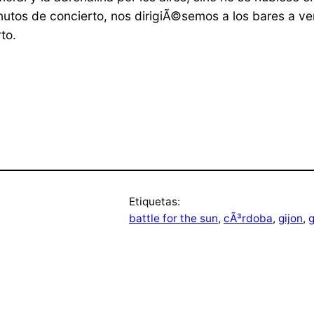
utos de concierto, nos dirigiÃ©semos a los bares a ve
to.
Etiquetas:
battle for the sun
, 
cÃ³rdoba
, 
gijon
, 
g