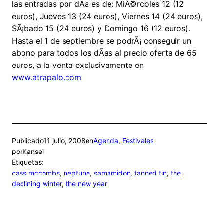
las entradas por dÃ­a es de: MiÃ©rcoles 12 (12
euros), Jueves 13 (24 euros), Viernes 14 (24 euros),
SÃ¡bado 15 (24 euros) y Domingo 16 (12 euros).
Hasta el 1 de septiembre se podrÃ¡ conseguir un
abono para todos los dÃ­as al precio oferta de 65
euros, a la venta exclusivamente en
www.atrapalo.com
Publicado
11 julio, 2008
en
Agenda
, 
Festivales
por
Kansei
Etiquetas:
cass mccombs
, 
neptune
, 
samamidon
, 
tanned tin
, 
the
declining winter
, 
the new year