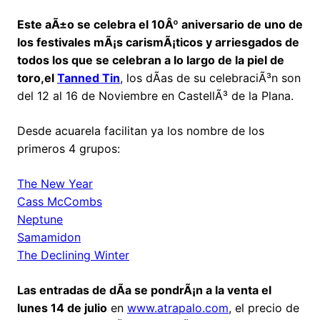
Este aÃ±o se celebra el 10Âº aniversario de uno de
los festivales mÃ¡s carismÃ¡ticos y arriesgados de
todos los que se celebran a lo largo de la piel de
toro,el
Tanned Tin
, los dÃ­as de su celebraciÃ³n son
del 12 al 16 de Noviembre en CastellÃ³ de la Plana.
Desde acuarela facilitan ya los nombre de los
primeros 4 grupos:
The New Year
Cass McCombs
Neptune
Samamidon
The Declining Winter
Las entradas de dÃ­a se pondrÃ¡n a la venta el
lunes 14 de julio
en
www.atrapalo.com
, el precio de