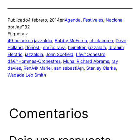
Publicado
4 febrero, 2014
en
Agenda
, 
Festivales
, 
Nacional
por
JaeT32
Etiquetas:
49 heineken jazzaldia
, 
Bobby McFerrin
, 
chick corea
, 
Dave
Holland
, 
donosti
, 
enrico rava
, 
heineken jazzaldia
, 
Ibrahim
Electric
, 
jazzaldia
, 
John Scofield
, 
Lâ€™Ochestre
dâ€™Hommes-Orchestres
, 
Muhal Richard Abrams
, 
ray
davies
, 
RenÃ© Mariel
, 
san sebastiÃ¡n
, 
Stanley Clarke
, 
Wadada Leo Smith
Comentarios