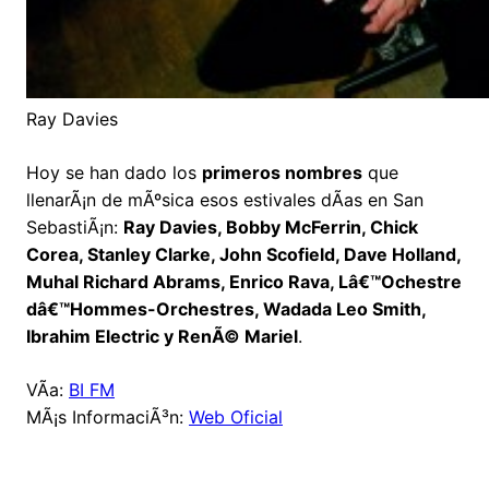
Ray Davies
Hoy se han dado los
primeros nombres
que
llenarÃ¡n de mÃºsica esos estivales dÃ­as en San
SebastiÃ¡n:
Ray Davies, Bobby McFerrin, Chick
Corea, Stanley Clarke, John Scofield, Dave Holland,
Muhal Richard Abrams, Enrico Rava, Lâ€™Ochestre
dâ€™Hommes-Orchestres, Wadada Leo Smith,
Ibrahim Electric y RenÃ© Mariel
.
VÃ­a:
BI FM
MÃ¡s InformaciÃ³n:
Web Oficial