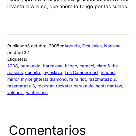
levanta el Ã¡nimo, que ahora lo tengo por los suelos.
Publicado
3 octubre, 2008
en
Agenda
, 
Festivales
, 
Nacional
por
JaeT32
Etiquetas:
2008
, 
barakaldo
, 
barcelona
, 
bilbao
, 
caracol
, 
clare & the
reasons
, 
cuchillo
, 
joy eslava
, 
Los Campesinos!
, 
madrid
, 
mirror
, 
my brightests diamond
, 
ra ra riot
, 
razzmatazz 2
, 
razzmatazz 3
, 
rockstar
, 
rockstar barakaldo
, 
scott mattew
, 
valencia
, 
wintercase
Comentarios