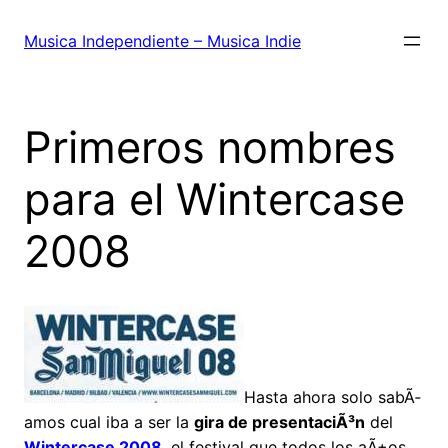
Saltar
al
Musica Independiente – Musica Indie
contenido
Primeros nombres
para el Wintercase
2008
Hasta ahora solo sabÃ­
amos cual iba a ser la
gira de presentaciÃ³n
del
Wintercase 2008
, el festival que todos los aÃ±os