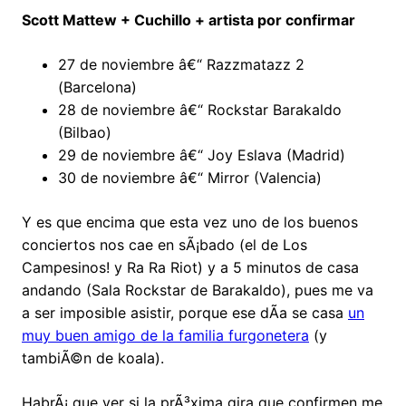
Scott Mattew + Cuchillo + artista por confirmar
27 de noviembre â€“ Razzmatazz 2
(Barcelona)
28 de noviembre â€“ Rockstar Barakaldo
(Bilbao)
29 de noviembre â€“ Joy Eslava (Madrid)
30 de noviembre â€“ Mirror (Valencia)
Y es que encima que esta vez uno de los buenos
conciertos nos cae en sÃ¡bado (el de Los
Campesinos! y Ra Ra Riot) y a 5 minutos de casa
andando (Sala Rockstar de Barakaldo), pues me va
a ser imposible asistir, porque ese dÃ­a se casa
un
muy buen amigo de la familia furgonetera
(y
tambiÃ©n de koala).
HabrÃ¡ que ver si la prÃ³xima gira que confirmen me