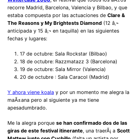
recorre Madrid, Barcelona, Valencia y Bilbao, y que
estaba compuesta por las actuaciones de
Clare &
The Reasons y My Brightests Diamond
(12 â‚¬
anticipada y 15 â‚¬ en taquilla) en las siguientes
fechas y lugares:
17 de octubre: Sala Rockstar (Bilbao)
18 de octubre: Razzmatazz 3 (Barcelona)
19 de octubre: Sala Mirror (Valencia)
20 de octubre : Sala Caracol (Madrid)
Y ahora viene koala
y por un momento me alegra la
maÃ±ana pero al siguiente ya me tiene
apesadumbrado.
Me la alegra porque
se han confirmado dos de las
giras de este festival itinerante
, una traerÃ¡ a
Scott
Mattew junto con Cuchillo
(falta un artista por