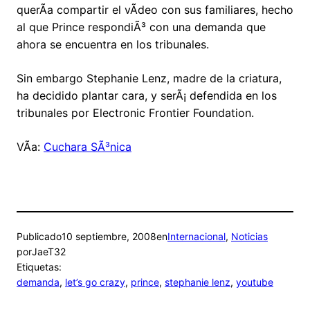
querÃ­a compartir el vÃ­deo con sus familiares, hecho
al que Prince respondiÃ³ con una demanda que
ahora se encuentra en los tribunales.
Sin embargo Stephanie Lenz, madre de la criatura,
ha decidido plantar cara, y serÃ¡ defendida en los
tribunales por Electronic Frontier Foundation.
VÃ­a:
Cuchara SÃ³nica
Publicado
10 septiembre, 2008
en
Internacional
, 
Noticias
por
JaeT32
Etiquetas:
demanda
, 
let’s go crazy
, 
prince
, 
stephanie lenz
, 
youtube