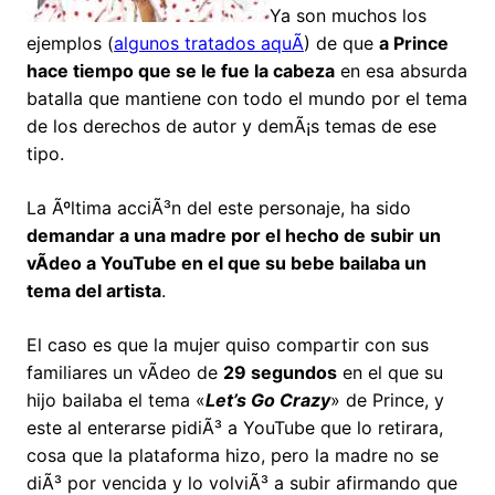
Ya son muchos los
ejemplos (
algunos tratados aquÃ­
) de que
a Prince
hace tiempo que se le fue la cabeza
en esa absurda
batalla que mantiene con todo el mundo por el tema
de los derechos de autor y demÃ¡s temas de ese
tipo.
La Ãºltima acciÃ³n del este personaje, ha sido
demandar a una madre por el hecho de subir un
vÃ­deo a YouTube en el que su bebe bailaba un
tema del artista
.
El caso es que la mujer quiso compartir con sus
familiares un vÃ­deo de
29 segundos
en el que su
hijo bailaba el tema «
Let’s Go Crazy
» de Prince, y
este al enterarse pidiÃ³ a YouTube que lo retirara,
cosa que la plataforma hizo, pero la madre no se
diÃ³ por vencida y lo volviÃ³ a subir afirmando que