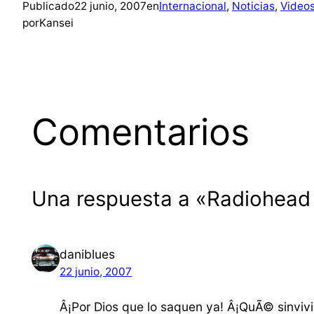
Publicado
22 junio, 2007
en
Internacional
, 
Noticias
, 
Video
por
Kansei
Comentarios
Una respuesta a «Radiohead 
daniblues
22 junio, 2007
Â¡Por Dios que lo saquen ya! Â¡QuÃ© sinvivi