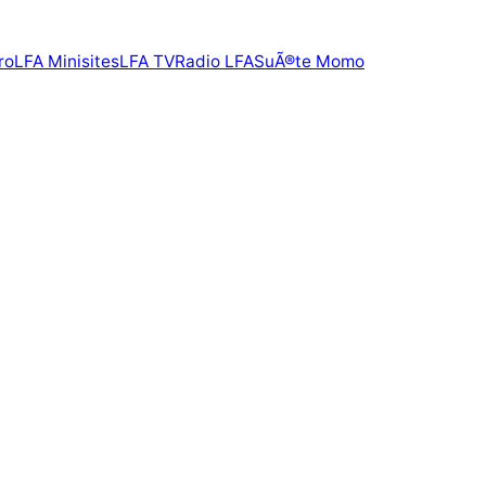
ro
LFA Minisites
LFA TV
Radio LFA
SuÃ®te Momo