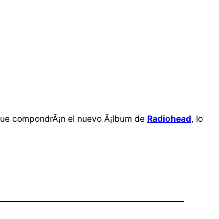
 que compondrÃ¡n el nuevo Ã¡lbum de
Radiohead
, lo