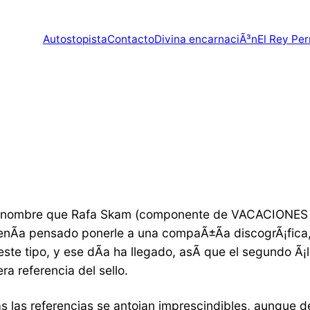
Autostopista
Contacto
Divina encarnaciÃ³n
El Rey Per
el nombre que Rafa Skam (componente de VACACIONES
enÃ­a pensado ponerle a una compaÃ±Ã­a discogrÃ¡fica, 
este tipo, y ese dÃ­a ha llegado, asÃ­ que el segun
era referencia del sello.
as las referencias se antojan imprescindibles, aunque 