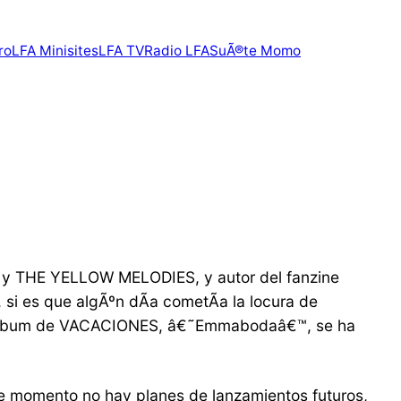
ro
LFA Minisites
LFA TV
Radio LFA
SuÃ®te Momo
 y THE YELLOW MELODIES, y autor del fanzine
si es que algÃºn dÃ­a cometÃ­a la locura de
do Ã¡lbum de VACACIONES, â€˜Emmabodaâ€™, se ha
de momento no hay planes de lanzamientos futuros,