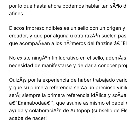
por lo que hasta ahora podemos hablar tan sÃ³lo d
afines.
Discos Imprescindibles es un sello con un origen y
creador, y que por alguna u otra razÃ³n suelen pa
que acompaÃ±an a los nÃºmeros del fanzine â€˜El 
No existe ningÃºn fin lucrativo en el sello, ademÃ¡
necesidad de manifestarse y de dar a conocer pro
QuizÃ¡s por la experiencia de haber trabajado vari
y que su primera referencia serÃ­a un precioso vi
serÃ¡ siempre la primera referencia idÃ­lica y so
â€˜Emmabodaâ€™, que asume asimismo el papel de ca
ayuda y colaboraciÃ³n de Autopop (subsello de Ele
acaba de nacer!