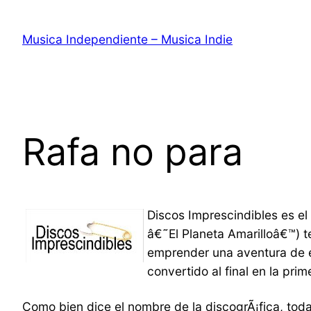
Saltar
al
Musica Independiente – Musica Indie
contenido
Rafa no para
Discos Imprescindibles es 
â€˜El Planeta Amarilloâ€™) t
emprender una aventura de 
convertido al final en la prim
Como bien dice el nombre de la discogrÃ¡fica, tod