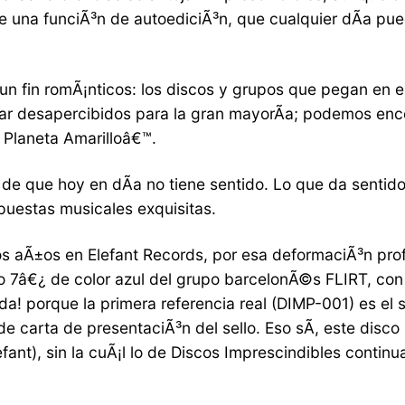
e una funciÃ³n de autoediciÃ³n, que cualquier dÃ­a pue
 un fin romÃ¡nticos: los discos y grupos que pegan en
sar desapercibidos para la gran mayorÃ­a; podemos enc
Planeta Amarilloâ€™.
s de que hoy en dÃ­a no tiene sentido. Lo que da sentido
puestas musicales exquisitas.
os aÃ±os en Elefant Records, por esa deformaciÃ³n prof
nilo 7â€¿ de color azul del grupo barcelonÃ©s FLIRT, c
Ã±ada! porque la primera referencia real (DIMP-001) es
rta de presentaciÃ³n del sello. Eso sÃ­, este disco no
fant), sin la cuÃ¡l lo de Discos Imprescindibles conti