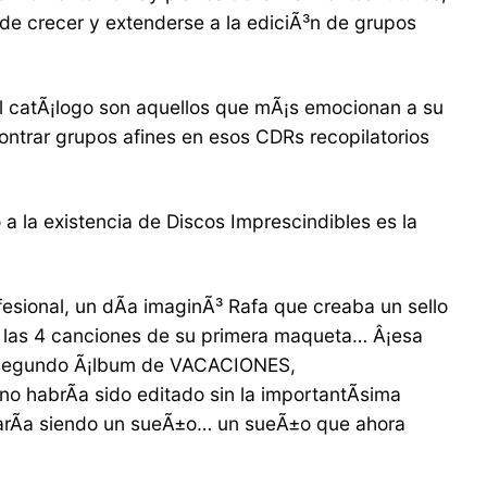
de crecer y extenderse a la ediciÃ³n de grupos
 el catÃ¡logo son aquellos que mÃ¡s emocionan a su
ontrar grupos afines en esos CDRs recopilatorios
 a la existencia de Discos Imprescindibles es la
esional, un dÃ­a imaginÃ³ Rafa que creaba un sello
on las 4 canciones de su primera maqueta… Â¡esa
 el segundo Ã¡lbum de VACACIONES,
 habrÃ­a sido editado sin la importantÃ­sima
nuarÃ­a siendo un sueÃ±o… un sueÃ±o que ahora