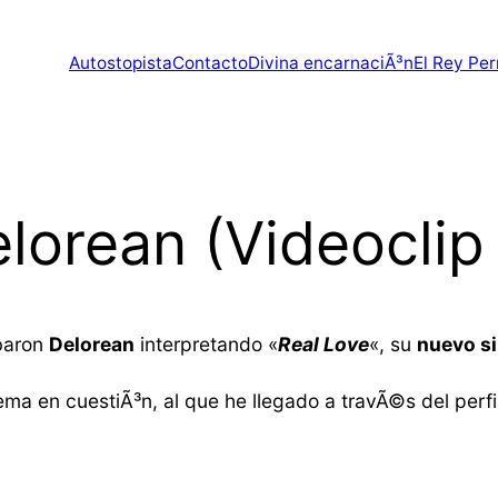
Autostopista
Contacto
Divina encarnaciÃ³n
El Rey Per
lorean (Videoclip o
baron
Delorean
interpretando «
Real Love
«, su
nuevo si
ema en cuestiÃ³n, al que he llegado a travÃ©s del perfi