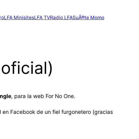
ro
LFA Minisites
LFA TV
Radio LFA
SuÃ®te Momo
ficial)
ngle
, para la web For No One.
l en Facebook de un fiel furgonetero (gracias