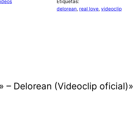
ideos
Etiquetas:
delorean
, 
real love
, 
videoclip
 – Delorean (Videoclip oficial)»