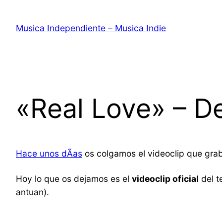
Saltar
al
Musica Independiente – Musica Indie
contenido
«Real Love» – De
Hace unos dÃ­as
os colgamos el videoclip que gra
Hoy lo que os dejamos es el
videoclip oficial
del t
antuan).