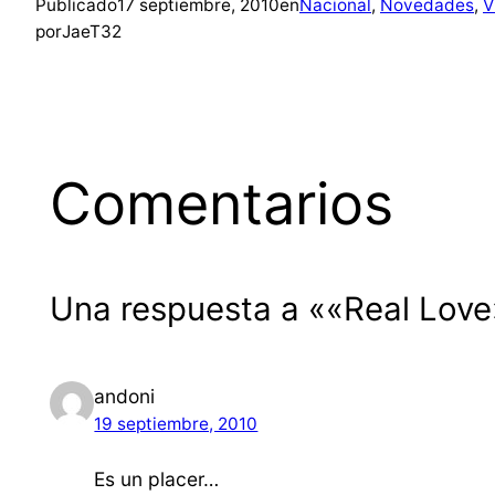
Publicado
17 septiembre, 2010
en
Nacional
, 
Novedades
, 
V
por
JaeT32
Comentarios
Una respuesta a ««Real Love»
andoni
19 septiembre, 2010
Es un placer…