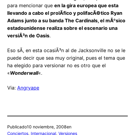
para mencionar que
en la gira europea que esta
llevando a cabo el prolÃ­fico y polifacÃ©tico Ryan
Adams junto a su banda The Cardinals, el mÃºsico
estadounidense realiza sobre el escenario una
versiÃ³n de Oasis
.
Eso sÃ­, en esta ocasiÃ³n al de Jacksonville no se le
puede decir que sea muy original, pues el tema que
ha elegido para versionar no es otro que el
«
Wonderwall
«.
Via:
Angryape
Publicado
10 noviembre, 2008
en
Conciertos
, 
Internacional
, 
Versiones