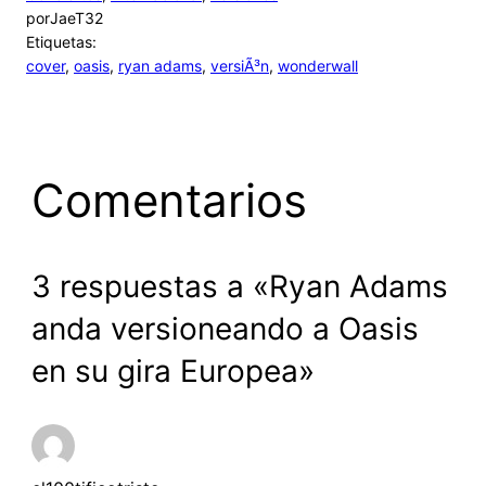
por
JaeT32
Etiquetas:
cover
, 
oasis
, 
ryan adams
, 
versiÃ³n
, 
wonderwall
Comentarios
3 respuestas a «Ryan Adams
anda versioneando a Oasis
en su gira Europea»