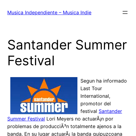
Saltar
al
Musica Independiente – Musica Indie
contenido
Santander Summer
Festival
Segun ha informado
Last Tour
International,
promotor del
festival
Santander
Summer Festival
Lori Meyers no actuarÃ¡n por
problemas de producciÃ³n totalmente ajenos a la
banda. En su lugar actuarÃ¡ la banda guipuzcoana