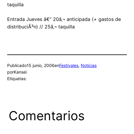
taquilla
Entrada Jueves â€“ 20â‚¬ anticipada (+ gastos de
distribuciÃ³n) // 25â‚¬ taquilla
Publicado
15 junio, 2006
en
Festivales
, 
Noticias
por
Kansei
Etiquetas:
Comentarios