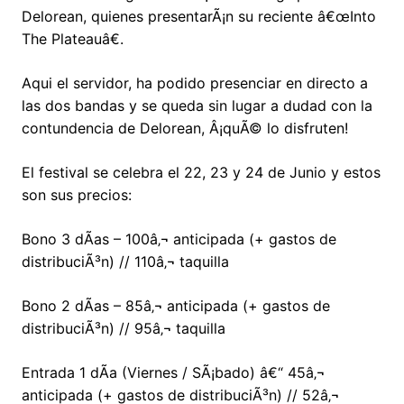
Delorean, quienes presentarÃ¡n su reciente â€œInto
The Plateauâ€.
Aqui el servidor, ha podido presenciar en directo a
las dos bandas y se queda sin lugar a dudad con la
contundencia de Delorean, Â¡quÃ© lo disfruten!
El festival se celebra el 22, 23 y 24 de Junio y estos
son sus precios:
Bono 3 dÃ­as – 100â‚¬ anticipada (+ gastos de
distribuciÃ³n) // 110â‚¬ taquilla
Bono 2 dÃ­as – 85â‚¬ anticipada (+ gastos de
distribuciÃ³n) // 95â‚¬ taquilla
Entrada 1 dÃ­a (Viernes / SÃ¡bado) â€“ 45â‚¬
anticipada (+ gastos de distribuciÃ³n) // 52â‚¬