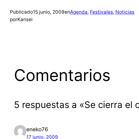
Publicado
15 junio, 2009
en
Agenda
, 
Festivales
, 
Noticias
por
Kansei
Comentarios
5 respuestas a «Se cierra el 
eneko76
17 junio, 2009