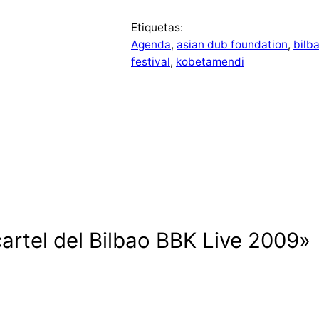
Etiquetas:
Agenda
, 
asian dub foundation
, 
bilb
festival
, 
kobetamendi
cartel del Bilbao BBK Live 2009»