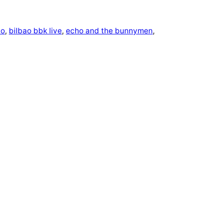
ao
, 
bilbao bbk live
, 
echo and the bunnymen
, 