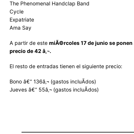
The Phenomenal Handclap Band
Cycle
Expatriate
Ama Say
A partir de este
miÃ©rcoles 17 de junio se ponen a 
precio de 42 â‚¬.
El resto de entradas tienen el siguiente precio:
Bono â€“ 136â‚¬ (gastos incluÃ­dos)
Jueves â€“ 55â‚¬ (gastos incluÃ­dos)