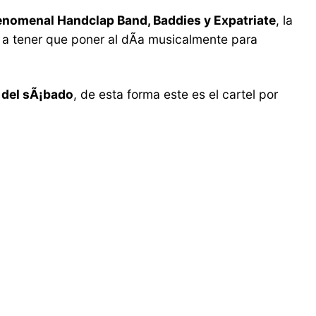
enomenal Handclap Band, Baddies y Expatriate
, la
a tener que poner al dÃ­a musicalmente para
y del sÃ¡bado
, de esta forma este es el cartel por