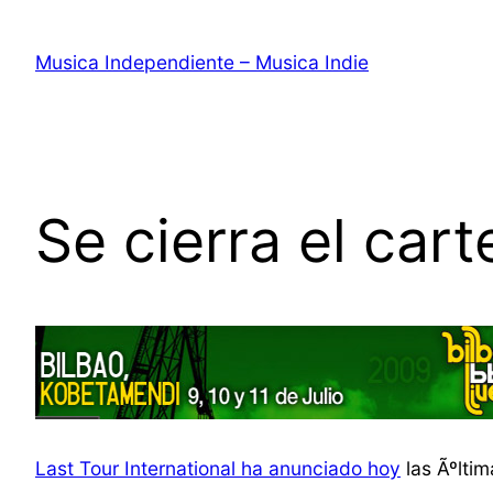
Saltar
al
Musica Independiente – Musica Indie
contenido
Se cierra el car
Last Tour International ha anunciado hoy
las Ãºltim