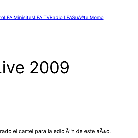
ro
LFA Minisites
LFA TV
Radio LFA
SuÃ®te Momo
 Live 2009
rado el cartel para la ediciÃ³n de este aÃ±o.