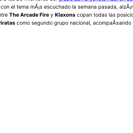
e con el tema mÃ¡s escuchado la semana pasada, alzÃ¡n
ntre
The Arcade Fire
y
Klaxons
copan todas las posici
iratas
como segundo grupo nacional, acompaÃ±ando a