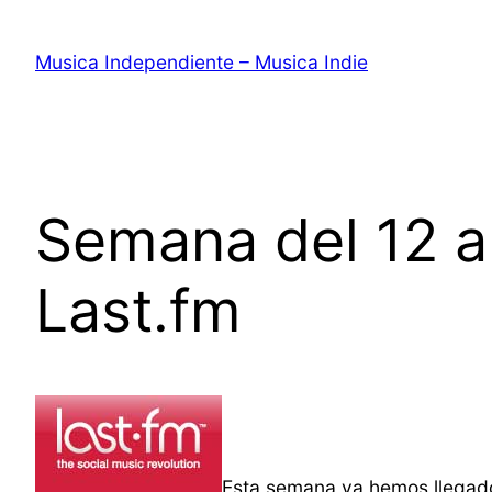
Saltar
al
Musica Independiente – Musica Indie
contenido
Semana del 12 a
Last.fm
Esta semana ya hemos llegad