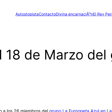
Autostopista
Contacto
Divina encarnaciÃ³n
El Rey Per
l 18 de Marzo del
o a los 26 miembros del
grupo La Furgoneta Azul en La