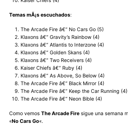
Kaiser Chiefs (4)
Temas mÃ¡s escuchados
:
The Arcade Fire â€“ No Cars Go (5)
Klaxons â€“ Gravity’s Rainbow (4)
Klaxons â€“ Atlantis to Interzone (4)
Klaxons â€“ Golden Skans (4)
Klaxons â€“ Two Receivers (4)
Kaiser Chiefs â€“ Ruby (4)
Klaxons â€“ As Above, So Below (4)
The Arcade Fire â€“ Black Mirror (4)
The Arcade Fire â€“ Keep the Car Running (4)
The Arcade Fire â€“ Neon Bible (4)
Como vemos
The Arcade Fire
sigue una semana mÃ¡
«
No Cars Go
«.