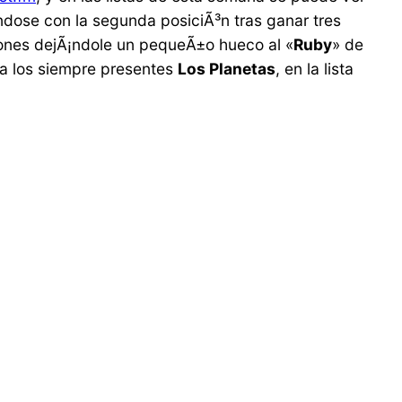
dose con la segunda posiciÃ³n tras ganar tres
ones dejÃ¡ndole un pequeÃ±o hueco al «
Ruby
» de
 los siempre presentes
Los Planetas
, en la lista