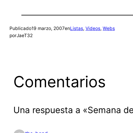
Publicado
19 marzo, 2007
en
Listas
, 
Videos
, 
Webs
por
JaeT32
Comentarios
Una respuesta a «Semana del