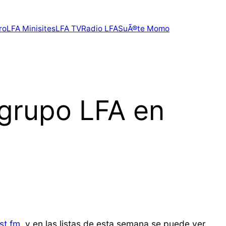
ro
LFA Minisites
LFA TV
Radio LFA
SuÃ®te Momo
 grupo LFA en
st.fm
, y en las listas de esta semana se puede ver