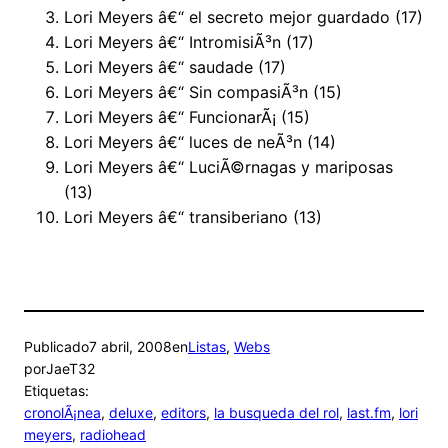
Lori Meyers â€“ el secreto mejor guardado (17)
Lori Meyers â€“ IntromisiÃ³n (17)
Lori Meyers â€“ saudade (17)
Lori Meyers â€“ Sin compasiÃ³n (15)
Lori Meyers â€“ FuncionarÃ¡ (15)
Lori Meyers â€“ luces de neÃ³n (14)
Lori Meyers â€“ LuciÃ©rnagas y mariposas
(13)
Lori Meyers â€“ transiberiano (13)
Publicado
7 abril, 2008
en
Listas
, 
Webs
por
JaeT32
Etiquetas:
cronolÃ¡nea
, 
deluxe
, 
editors
, 
la busqueda del rol
, 
last.fm
, 
lori
meyers
, 
radiohead