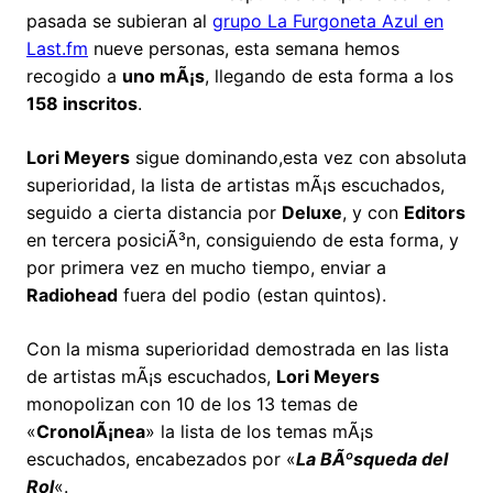
pasada se subieran al
grupo La Furgoneta Azul en
Last.fm
nueve personas, esta semana hemos
recogido a
uno mÃ¡s
, llegando de esta forma a los
158 inscritos
.
Lori Meyers
sigue dominando,esta vez con absoluta
superioridad, la lista de artistas mÃ¡s escuchados,
seguido a cierta distancia por
Deluxe
, y con
Editors
en tercera posiciÃ³n, consiguiendo de esta forma, y
por primera vez en mucho tiempo, enviar a
Radiohead
fuera del podio (estan quintos).
Con la misma superioridad demostrada en las lista
de artistas mÃ¡s escuchados,
Lori Meyers
monopolizan con 10 de los 13 temas de
«
CronolÃ¡nea
» la lista de los temas mÃ¡s
escuchados, encabezados por «
La BÃºsqueda del
Rol
«.