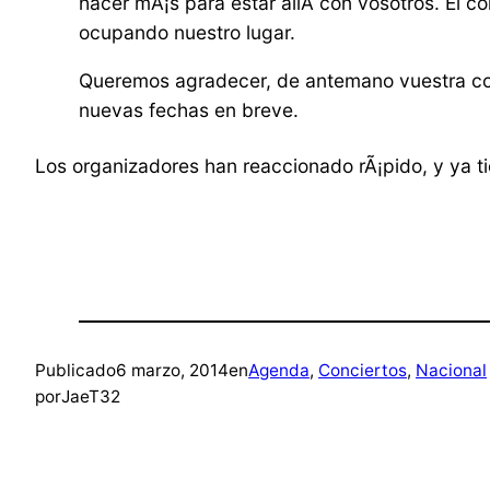
hacer mÃ¡s para estar allÃ­ con vosotros. El 
ocupando nuestro lugar.
Queremos agradecer, de antemano vuestra com
nuevas fechas en breve.
Los organizadores han reaccionado rÃ¡pido, y ya 
Publicado
6 marzo, 2014
en
Agenda
, 
Conciertos
, 
Nacional
por
JaeT32