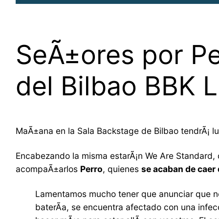
SeÃ±ores por Per
del Bilbao BBK 
MaÃ±ana en la Sala Backstage de Bilbao tendrÃ¡ l
Encabezando la misma estarÃ¡n We Are Standard, q
acompaÃ±arlos
Perro
, quienes
se acaban de caer 
Lamentamos mucho tener que anunciar que no 
baterÃ­a, se encuentra afectado con una infec