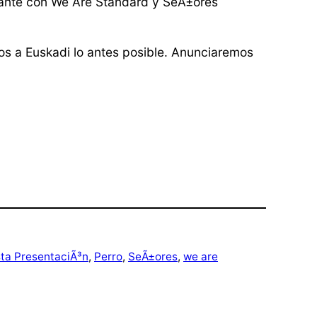
delante con We Are Standard y SeÃ±ores
s a Euskadi lo antes posible. Anunciaremos
sta PresentaciÃ³n
, 
Perro
, 
SeÃ±ores
, 
we are