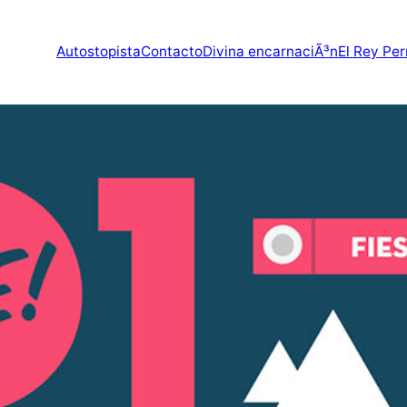
Autostopista
Contacto
Divina encarnaciÃ³n
El Rey Per