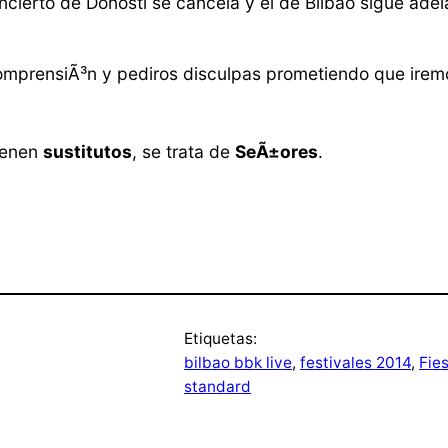
concierto de Donosti se cancela y el de Bilbao sigue a
prensiÃ³n y pediros disculpas prometiendo que iremo
tienen
sustitutos
, se trata de
SeÃ±ores
.
Etiquetas:
bilbao bbk live
, 
festivales 2014
, 
Fie
standard