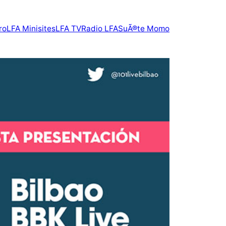
ro
LFA Minisites
LFA TV
Radio LFA
SuÃ®te Momo