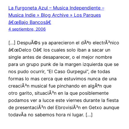
La Furgoneta Azul – Musica Independiente –
Musica Indie » Blog Archive » Los Parques
â€œBajo Bancosâ€
4 septiembre, 2006
[…] DespuÃ©s ya aparecieron el dÃºo electrÃ³nico
â€œDelco Oâ€ los cuales solo iban a sacar un
single antes de desaparecer, o el mejor nombre
para un grupo punk de la margen izquierda que se
nos pudo ocurrir, “El Caso Gurpegui“, de todas
formas lo mas cerca que estuvimos nunca de una
creaciÃ³n musical fue pinchando en algÃºn que
otro garito, situaciÃ³n en la que posiblemente
podamos ver a lucce este viernes durante la fiesta
de presentaciÃ³n del EbrovisiÃ³n en Getxo aunque
todavÃ­a no sabemos hora ni lugar. […]