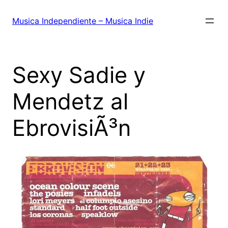
Saltar
al
Musica Independiente – Musica Indie
contenido
Sexy Sadie y
Mendetz al
EbrovisiÃ³n