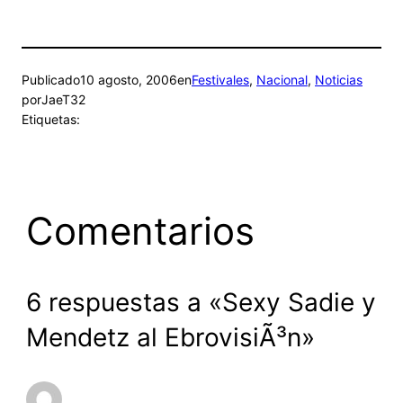
Publicado
10 agosto, 2006
en
Festivales
, 
Nacional
, 
Noticias
por
JaeT32
Etiquetas:
Comentarios
6 respuestas a «Sexy Sadie y
Mendetz al EbrovisiÃ³n»