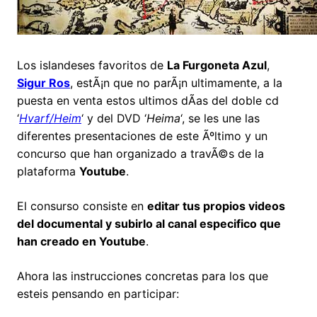
Los islandeses favoritos de
La Furgoneta Azul
,
Sigur Ros
, estÃ¡n que no parÃ¡n ultimamente, a la
puesta en venta estos ultimos dÃ­as del doble cd
‘
Hvarf/Heim
‘ y del DVD ‘
Heima
‘, se les une las
diferentes presentaciones de este Ãºltimo y un
concurso que han organizado a travÃ©s de la
plataforma
Youtube
.
El consurso consiste en
editar tus propios videos
del documental y subirlo al canal especifico que
han creado en Youtube
.
Ahora las instrucciones concretas para los que
esteis pensando en participar: