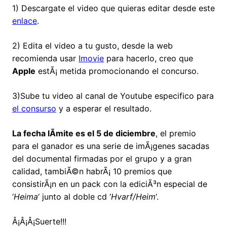
1) Descargate el video que quieras editar desde este
enlace
.
2) Edita el video a tu gusto, desde la web
recomienda usar
Imovie
para hacerlo, creo que
Apple
estÃ¡ metida promocionando el concurso.
3)Sube tu video al canal de Youtube especifico para
el consurso
y a esperar el resultado.
La fecha lÃ­mite es el 5 de diciembre
, el premio
para el ganador es una serie de imÃ¡genes sacadas
del documental firmadas por el grupo y a gran
calidad, tambiÃ©n habrÃ¡ 10 premios que
consistirÃ¡n en un pack con la ediciÃ³n especial de
‘
Heima
‘ junto al doble cd ‘
Hvarf/Heim
‘.
Â¡Â¡Â¡Suerte!!!