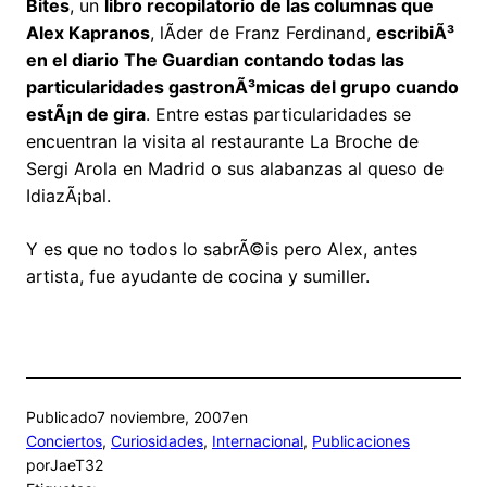
Bites
, un
libro recopilatorio de las columnas que
Alex Kapranos
, lÃ­der de Franz Ferdinand,
escribiÃ³
en el diario The Guardian contando todas las
particularidades gastronÃ³micas del grupo cuando
estÃ¡n de gira
. Entre estas particularidades se
encuentran la visita al restaurante La Broche de
Sergi Arola en Madrid o sus alabanzas al queso de
IdiazÃ¡bal.
Y es que no todos lo sabrÃ©is pero Alex, antes
artista, fue ayudante de cocina y sumiller.
Publicado
7 noviembre, 2007
en
Conciertos
, 
Curiosidades
, 
Internacional
, 
Publicaciones
por
JaeT32