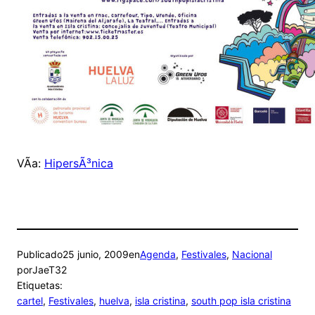
VÃ­a:
HipersÃ³nica
Publicado
25 junio, 2009
en
Agenda
, 
Festivales
, 
Nacional
por
JaeT32
Etiquetas:
cartel
, 
Festivales
, 
huelva
, 
isla cristina
, 
south pop isla cristina