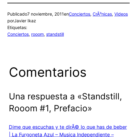
Publicado
7 noviembre, 2011
en
Conciertos
, 
CrÃ³nicas
, 
Videos
por
Javier Ikaz
Etiquetas:
Conciertos
, 
rooom
, 
standstill
Comentarios
Una respuesta a «Standstill,
Rooom #1, Prefacio»
Dime que escuchas y te dirÃ© lo que has de beber
| La Furgoneta Azul – Musica Independiente –