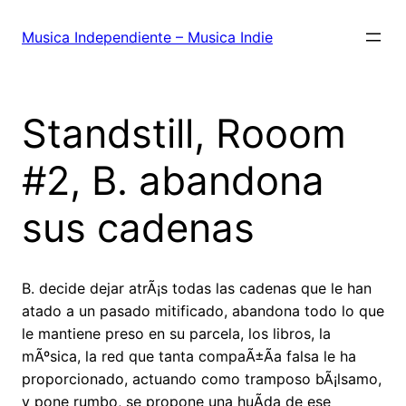
Saltar
al
Musica Independiente – Musica Indie
contenido
Standstill, Rooom
#2, B. abandona
sus cadenas
B. decide dejar atrÃ¡s todas las cadenas que le han
atado a un pasado mitificado, abandona todo lo que
le mantiene preso en su parcela, los libros, la
mÃºsica, la red que tanta compaÃ±Ã­a falsa le ha
proporcionado, actuando como tramposo bÃ¡lsamo,
y pone rumbo, se propone una huÃ­da de ese