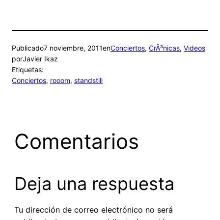
Publicado
7 noviembre, 2011
en
Conciertos
, 
CrÃ³nicas
, 
Videos
por
Javier Ikaz
Etiquetas:
Conciertos
, 
rooom
, 
standstill
Comentarios
Deja una respuesta
Tu dirección de correo electrónico no será