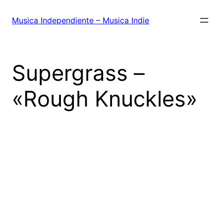
Saltar
al
Musica Independiente – Musica Indie
contenido
Supergrass –
«Rough Knuckles»