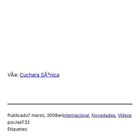
VÃ­a:
Cuchara SÃ³nica
Publicado
7 marzo, 2008
en
Internacional
, 
Novedades
, 
Videos
por
JaeT32
Etiquetas: