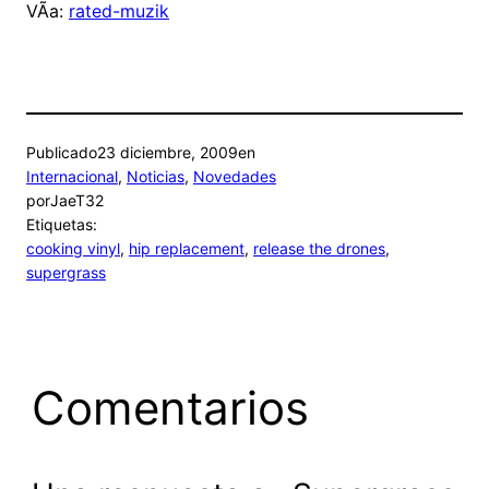
VÃ­a:
rated-muzik
Publicado
23 diciembre, 2009
en
Internacional
, 
Noticias
, 
Novedades
por
JaeT32
Etiquetas:
cooking vinyl
, 
hip replacement
, 
release the drones
, 
supergrass
Comentarios