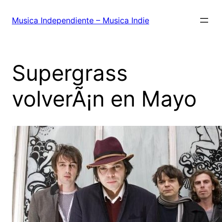
Saltar
al
Musica Independiente – Musica Indie
contenido
Supergrass
volverÃ¡n en Mayo