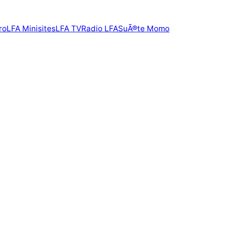
ro
LFA Minisites
LFA TV
Radio LFA
SuÃ®te Momo