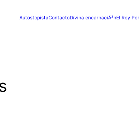
Autostopista
Contacto
Divina encarnaciÃ³n
El Rey Per
s