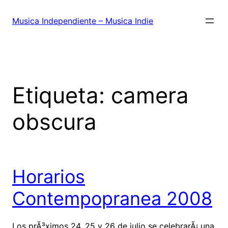
Saltar
al
Musica Independiente – Musica Indie
contenido
Etiqueta:
camera
obscura
Horarios
Contempopranea 2008
Los prÃ³ximos 24, 25 y 26 de julio se celebrarÃ¡ una