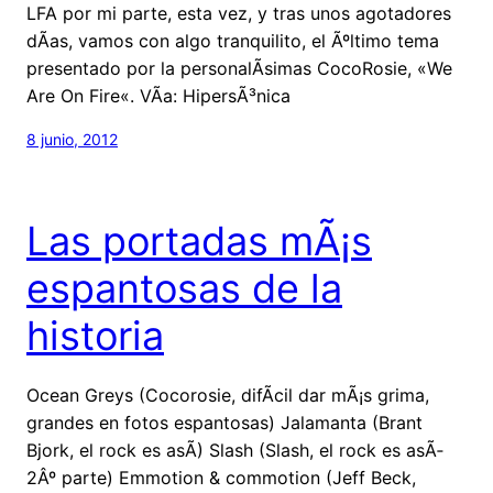
LFA por mi parte, esta vez, y tras unos agotadores
dÃ­as, vamos con algo tranquilito, el Ãºltimo tema
presentado por la personalÃ­simas CocoRosie, «We
Are On Fire«. VÃ­a: HipersÃ³nica
8 junio, 2012
Las portadas mÃ¡s
espantosas de la
historia
Ocean Greys (Cocorosie, difÃ­cil dar mÃ¡s grima,
grandes en fotos espantosas) Jalamanta (Brant
Bjork, el rock es asÃ­) Slash (Slash, el rock es asÃ­
2Âº parte) Emmotion & commotion (Jeff Beck,