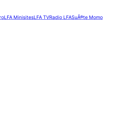
ro
LFA Minisites
LFA TV
Radio LFA
SuÃ®te Momo