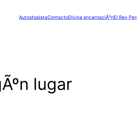
Autostopista
Contacto
Divina encarnaciÃ³n
El Rey Per
gÃºn lugar