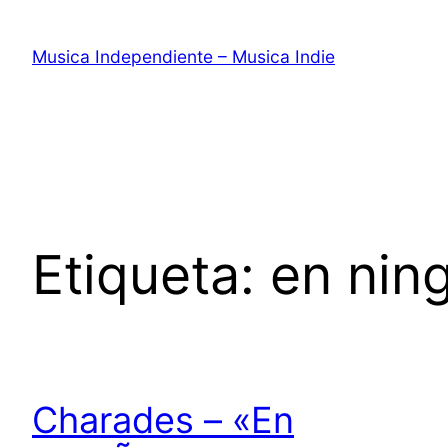
Saltar
al
Musica Independiente – Musica Indie
contenido
Etiqueta:
en nin
Charades – «En