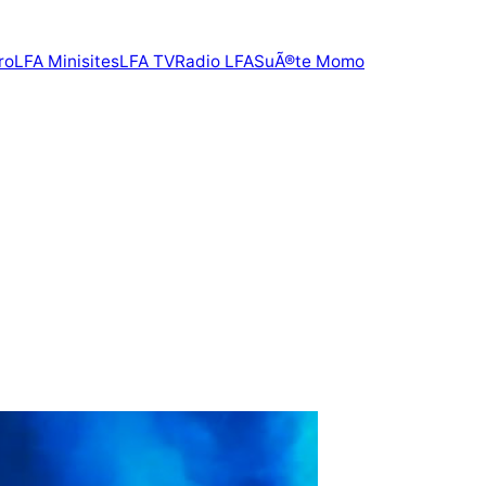
ro
LFA Minisites
LFA TV
Radio LFA
SuÃ®te Momo