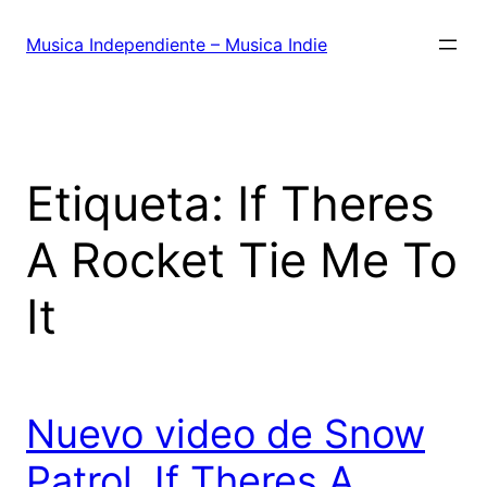
Saltar
al
Musica Independiente – Musica Indie
contenido
Etiqueta:
If Theres
A Rocket Tie Me To
It
Nuevo video de Snow
Patrol, If Theres A