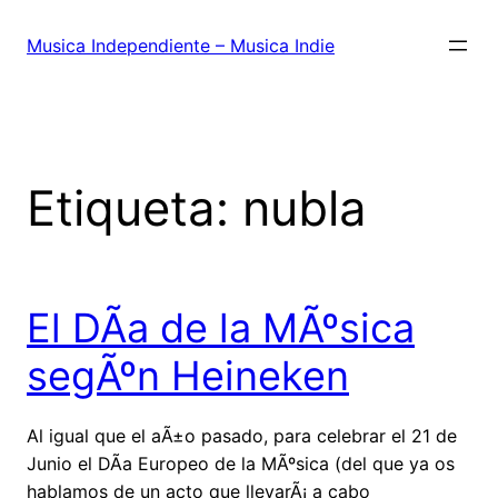
Saltar
al
Musica Independiente – Musica Indie
contenido
Etiqueta:
nubla
El DÃ­a de la MÃºsica
segÃºn Heineken
Al igual que el aÃ±o pasado, para celebrar el 21 de
Junio el DÃ­a Europeo de la MÃºsica (del que ya os
hablamos de un acto que llevarÃ¡ a cabo