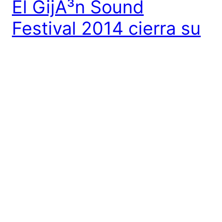
El GijÃ³n Sound
Festival 2014 cierra su
cartel con The Fall,
Christina Rosenvinge y
Julio de la Rosa
Ayer el GijÃ³n Sound Festival 2014 cerrÃ³ su cartel
con la incorporaciÃ³n deÂ Christina Rosenvinge,
Julio de la Rosa y The Fall. AsÃ­ pues queda la lista
de 22 artistas que los dÃ­as 3, 4 y 5 de Abril
actuarÃ¡n en la ciudad de GijÃ³n: Alexandra In Grey,
Borealis, Chiquita y Chatarra, Christina Rosenvinge,
Elle Belga, […]
19 febrero, 2014