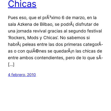
Chicas
Pues eso, que el prÃ³ximo 6 de marzo, en la
sala Azkena de Bilbao, se podrÃ¡ disfrutar de
una jornada revival gracias al segundo festival
‘Rockers, Mods y Chicas’. No sabemos si
habrÃ¡ peleas entre las dos primeras categorÃ­
as o con quiÃ©nes se quedarÃ¡n las chicas de
entre ambos contendientes, pero de lo que sÃ­
[…]
4 febrero, 2010