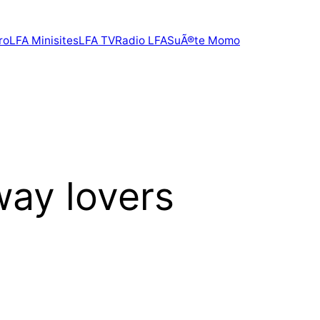
ro
LFA Minisites
LFA TV
Radio LFA
SuÃ®te Momo
way lovers