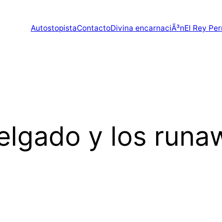
Autostopista
Contacto
Divina encarnaciÃ³n
El Rey Per
delgado y los runa