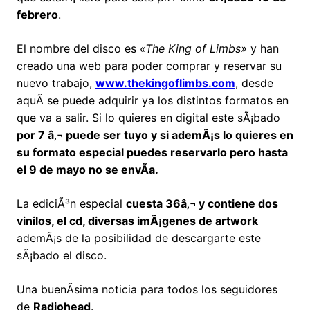
febrero
.
El nombre del disco es
«The King of Limbs»
y han
creado una web para poder comprar y reservar su
nuevo trabajo,
www.thekingoflimbs.com
, desde
aquÃ­ se puede adquirir ya los distintos formatos en
que va a salir. Si lo quieres en digital este sÃ¡bado
por 7 â‚¬ puede ser tuyo y si ademÃ¡s lo quieres en
su formato especial puedes reservarlo pero hasta
el 9 de mayo no se envÃ­a.
La ediciÃ³n especial
cuesta 36â‚¬ y contiene dos
vinilos, el cd, diversas imÃ¡genes de artwork
ademÃ¡s de la posibilidad de descargarte este
sÃ¡bado el disco.
Una buenÃ­sima noticia para todos los seguidores
de
Radiohead
.