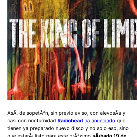
AsÃ­, de sopetÃ³n, sin previo aviso, con alevosÃ­a y
casi con nocturnidad
Radiohead
ha anunciado
que
tienen ya preparado nuevo disco y no solo eso, sino
que estarÃ¡ listo para este prÃ³ximo
sÃ¡bado 19 de