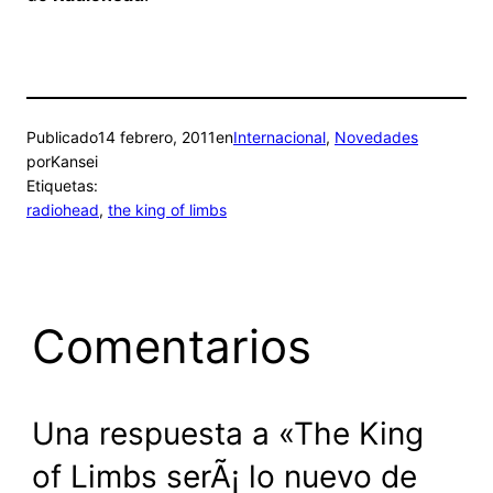
Publicado
14 febrero, 2011
en
Internacional
, 
Novedades
por
Kansei
Etiquetas:
radiohead
, 
the king of limbs
Comentarios
Una respuesta a «The King
of Limbs serÃ¡ lo nuevo de