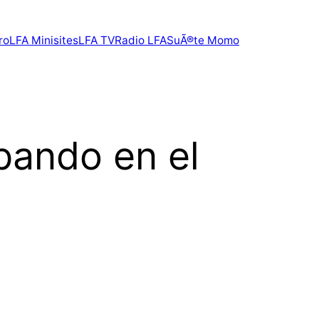
ro
LFA Minisites
LFA TV
Radio LFA
SuÃ®te Momo
bando en el