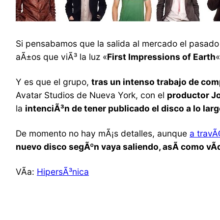
Si pensabamos que la salida al mercado el pasado 
aÃ±os que viÃ³ la luz «
First Impressions of Earth
«
Y es que el grupo,
tras un intenso trabajo de co
Avatar Studios de Nueva York, con el
productor Jo
la
intenciÃ³n de tener publicado el disco a lo lar
De momento no hay mÃ¡s detalles, aunque
a travÃ
nuevo disco segÃºn vaya saliendo, asÃ­ como vÃ­
VÃ­a:
HipersÃ³nica