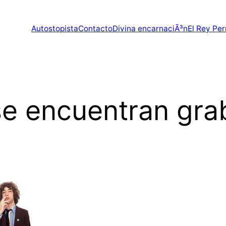
Autostopista
Contacto
Divina encarnaciÃ³n
El Rey Per
se encuentran gra