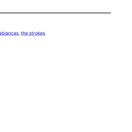
sablancas
, 
the strokes