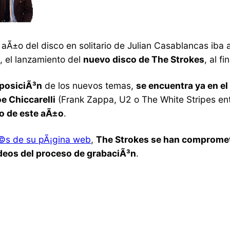
aÃ±o del disco en solitario de Julian Casablancas iba 
, el lanzamiento del
nuevo disco de The Strokes
, al f
mposiciÃ³n
de los nuevos temas,
se encuentra ya en el
e Chiccarelli
(Frank Zappa, U2 o The White Stripes ent
go de este aÃ±o
.
©s de su pÃ¡gina web
,
The Strokes se han comprometi
deos del proceso de grabaciÃ³n
.