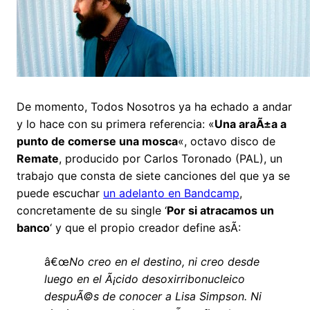
De momento, Todos Nosotros ya ha echado a andar
y lo hace con su primera referencia: «
Una araÃ±a a
punto de comerse una mosca
«, octavo disco de
Remate
, producido por Carlos Toronado (PAL), un
trabajo que consta de siete canciones del que ya se
puede escuchar
un adelanto en Bandcamp
,
concretamente de su single ‘
Por si atracamos un
banco
‘ y que el propio creador define asÃ­:
â€œ
No creo en el destino, ni creo desde
luego en el Ã¡cido desoxirribonucleico
despuÃ©s de conocer a Lisa Simpson. Ni