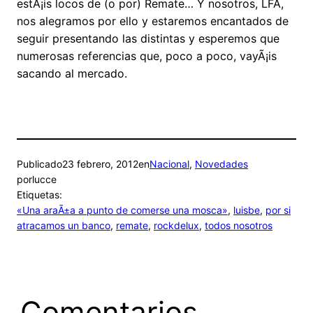
estÃ¡is locos de (o por) Remate… Y nosotros, LFA,
nos alegramos por ello y estaremos encantados de
seguir presentando las distintas y esperemos que
numerosas referencias que, poco a poco, vayÃ¡is
sacando al mercado.
Publicado
23 febrero, 2012
en
Nacional
, 
Novedades
por
lucce
Etiquetas:
«Una araÃ±a a punto de comerse una mosca»
, 
luisbe
, 
por si
atracamos un banco
, 
remate
, 
rockdelux
, 
todos nosotros
Comentarios