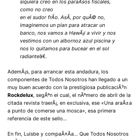
siquiera creo en los paraÃ­sos fiscales,
como no creo
en el sudor frÃ­o. AsÃ­, por quÃ© no,
imaginemos un plan para atracar un
banco, nos vamos a HawÃ¡i a vivir y nos
vestimos con un albornoz azul piscina y
nos lo quitamos para bucear en el sol
radiante
â€.
AdemÃ¡s, para arrancar esta andadura, los
componentes de Todos Nosotros han llegado a un
muy buen acuerdo con la prestigiosa publicaciÃ³n
Rockdelux
, segÃºn el cual, el nÃºmero de abril de la
citada revista traerÃ¡, en exclusiva, ese «Una araÃ±a
a punto de comerse una mosca», esa primera
referencia de este sello…
En fin, Luisbe y compaÃ±Ã­a… Que Todos Nosotros