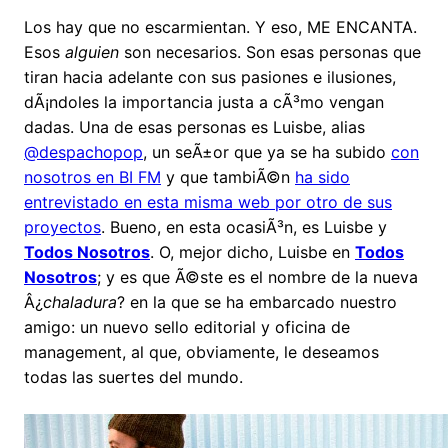
Los hay que no escarmientan. Y eso, ME ENCANTA.
Esos
alguien
son necesarios. Son esas personas que
tiran hacia adelante con sus pasiones e ilusiones,
dÃ¡ndoles la importancia justa a cÃ³mo vengan
dadas. Una de esas personas es Luisbe, alias
@despachopop
, un seÃ±or que ya se ha subido
con
nosotros en BI FM
y que tambiÃ©n
ha sido
entrevistado en esta misma web por otro de sus
proyectos
. Bueno, en esta ocasiÃ³n, es Luisbe y
Todos Nosotros
. O, mejor dicho, Luisbe en
Todos
Nosotros
; y es que Ã©ste es el nombre de la nueva
Â¿
chaladura
? en la que se ha embarcado nuestro
amigo: un nuevo sello editorial y oficina de
management, al que, obviamente, le deseamos
todas las suertes del mundo.