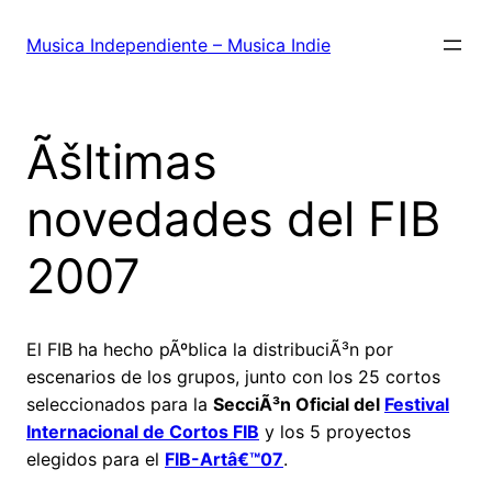
Saltar
al
Musica Independiente – Musica Indie
contenido
Ãšltimas
novedades del FIB
2007
El FIB ha hecho pÃºblica la distribuciÃ³n por
escenarios de los grupos, junto con los 25 cortos
seleccionados para la
SecciÃ³n Oficial del
Festival
Internacional de Cortos FIB
y los 5 proyectos
elegidos para el
FIB-Artâ€™07
.