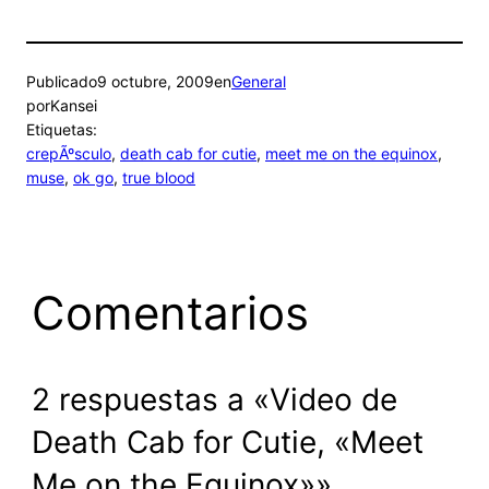
Publicado
9 octubre, 2009
en
General
por
Kansei
Etiquetas:
crepÃºsculo
, 
death cab for cutie
, 
meet me on the equinox
, 
muse
, 
ok go
, 
true blood
Comentarios
2 respuestas a «Video de
Death Cab for Cutie, «Meet
Me on the Equinox»»