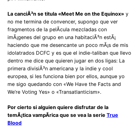
La canciÃ³n se titula «Meet Me on the Equinox»
y
no me termina de convencer, supongo que ver
fragmentos de la pelÃ­cula mezcladas con
imÃ¡genes del grupo en una habitaciÃ³n estÃ¡
haciendo que me desencante un poco mÃ¡s de mis
idolatrados DCFC y es que el indie-taliban que llevo
dentro me dice que quieren jugar en dos ligas: La
primera divisiÃ³n americana y la indie y cool
europea, si les funciona bien por ellos, aunque yo
me sigo quedando con «We Have the Facts and
We’re Voting Yes» o «Transatlanticism».
Por cierto si alguien quiere disfrutar de la
temÃ¡tica vampÃ­rica que se vea la serie
True
Blood