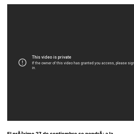
El prÃ³ximo 27 de septiembre se pondrÃ¡ a la