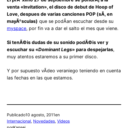
venta «Invitation», el disco de debut de Hoop of
Love, despues de varias canciones POP (sÃ­, en
mayÃºsculas)
que se podÃ­an escuchar desde su
myspace
, por fin va a dar el salto el mes que viene.
Si tenÃ©is dudas de su sonido podÃ©is ver y
escuchar su «
Dominant Legs
» para despejarlas
,
muy atentos estaremos a su primer disco.
Y por supuesto vÃ­deo veraniego teniendo en cuenta
las fechas en las que estamos.
Publicado
10 agosto, 2011
en
Internacional
, 
Novedades
, 
Videos
por
Kansei