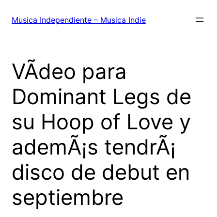
Saltar
al
Musica Independiente – Musica Indie
contenido
VÃ­deo para
Dominant Legs de
su Hoop of Love y
ademÃ¡s tendrÃ¡
disco de debut en
septiembre