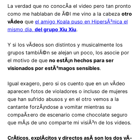
La verdad que no conocÃ­a el video pero tan pronto
como me hablaban de Ã©l me vino a la cabeza
otro
vÃ­deo
que
el amigo Koala puso en HipersÃ³nica el
mismo dia,
del grupo Xiu Xiu
.
Y si los vÃ­deos son distintos y musicalmente los
grupos tambiÃ©n se alejan un poco, los asocie por
el motivo de que
no estÃ¡n hechos para ser
visionados por estÃ³magos sensibles
.
Igual exagero, pero si os cuento que en un vÃ­deo
aparecen fotos de violadores o incluso de mujeres
que han sufrido abusos y en el otro vemos a la
cantante forzÃ¡ndose a vomitar mientras su
compaÃ±ero de escenario come chocolate seguro
que mÃ¡s de uno comparte mi visiÃ³n de los videos.
CrÃ­ticos, explÃ­citos y directos asÃ­ son los dos vÃ­