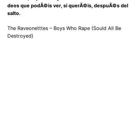
deos que podÃ©is ver, si querÃ©is, despuÃ©s del
salto.
The Raveonetttes – Boys Who Rape (Sould All Be
Destroyed)