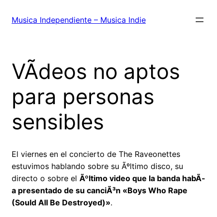
Saltar
al
Musica Independiente – Musica Indie
contenido
VÃ­deos no aptos
para personas
sensibles
El viernes en el concierto de The Raveonettes
estuvimos hablando sobre su Ãºltimo disco, su
directo o sobre el
Ãºltimo video que la banda habÃ­
a presentado de su canciÃ³n «Boys Who Rape
(Sould All Be Destroyed)»
.