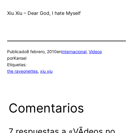
Xiu Xiu – Dear God, I hate Myself
Publicado
8 febrero, 2010
en
Internacional
, 
Videos
por
Kansei
Etiquetas:
the raveonettes
, 
xiu xiu
Comentarios
7 respuestas a «VÃ­deos no