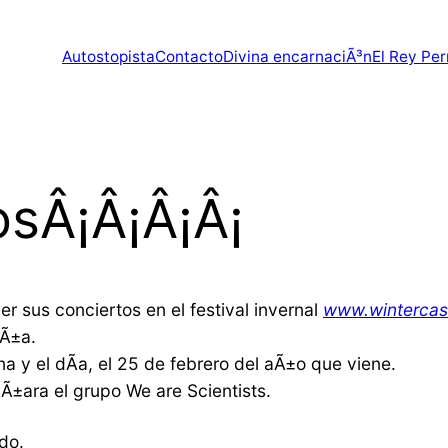
Autostopista
Contacto
Divina encarnaciÃ³n
El Rey Per
osÂ¡Â¡Â¡Â¡
 sus conciertos en el festival invernal
www.winterca
aÃ±a.
a y el dÃ­a, el 25 de febrero del aÃ±o que viene.
±ara el grupo We are Scientists.
do.