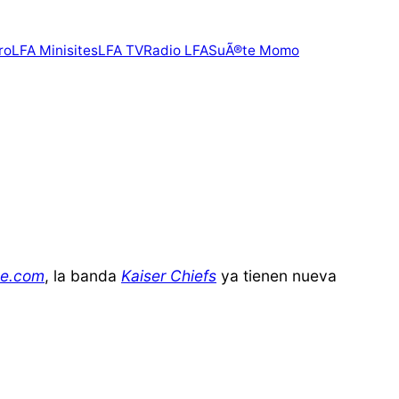
ro
LFA Minisites
LFA TV
Radio LFA
SuÃ®te Momo
se.com
, la banda
Kaiser Chiefs
ya tienen nueva