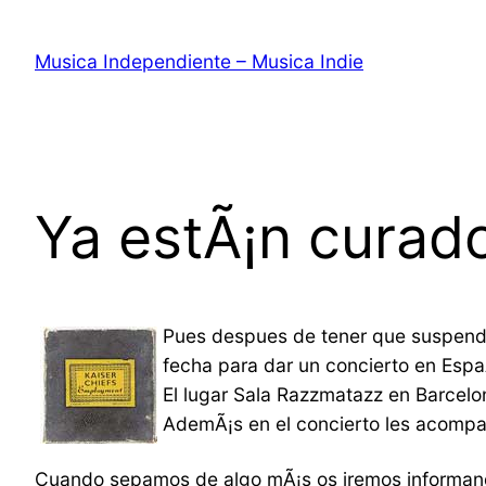
Saltar
al
Musica Independiente – Musica Indie
contenido
Ya estÃ¡n curad
Pues despues de tener que suspender
fecha para dar un concierto en Esp
El lugar Sala Razzmatazz en Barcelon
AdemÃ¡s en el concierto les acompaÃ
Cuando sepamos de algo mÃ¡s os iremos informan