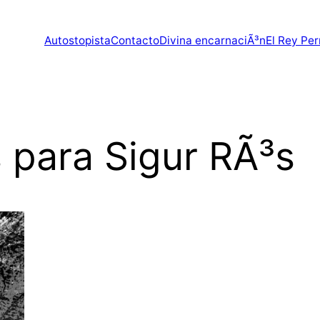
Autostopista
Contacto
Divina encarnaciÃ³n
El Rey Per
 para Sigur RÃ³s