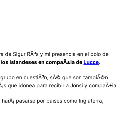
ra de Sigur RÃ³s y mi presencia en el bolo de
e los islandeses en compaÃ±ia de
Lucce
.
 al grupo en cuestiÃ³n, sÃ© que son tambiÃ©n
s que idonea para recibir a Jonsi y compaÃ±ia.
es harÃ¡ pasarse por paises como Inglaterra,