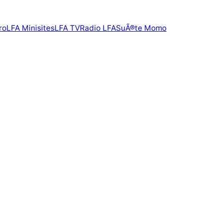
ro
LFA Minisites
LFA TV
Radio LFA
SuÃ®te Momo