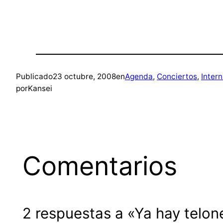
Publicado
23 octubre, 2008
en
Agenda
, 
Conciertos
, 
Inter
por
Kansei
Comentarios
2 respuestas a «Ya hay telon