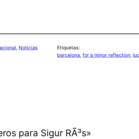
nacional
, 
Noticias
Etiquetas:
barcelona
, 
for a minor reflection
, 
lu
eros para Sigur RÃ³s»