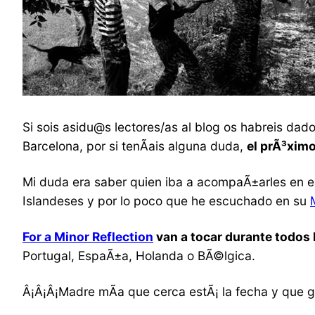
Si sois asidu@s lectores/as al blog os habreis dad
Barcelona, por si tenÃ­ais alguna duda,
el prÃ³xim
Mi duda era saber quien iba a acompaÃ±arles en el
Islandeses y por lo poco que he escuchado en su
For a Minor Reflection
van a tocar durante todos 
Portugal, EspaÃ±a, Holanda o BÃ©lgica.
Â¡Â¡Â¡Madre mÃ­a que cerca estÃ¡ la fecha y que g