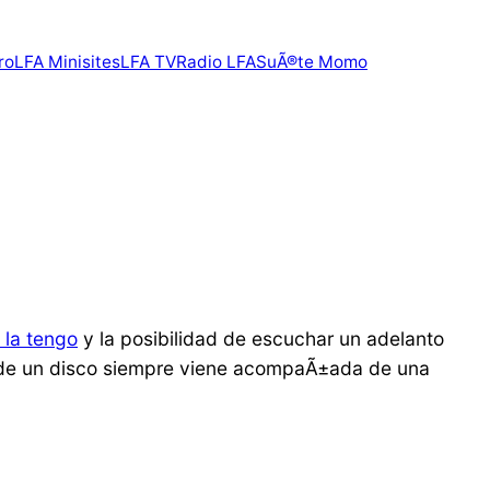
ro
LFA Minisites
LFA TV
Radio LFA
SuÃ®te Momo
 la tengo
y la posibilidad de escuchar un adelanto
 de un disco siempre viene acompaÃ±ada de una