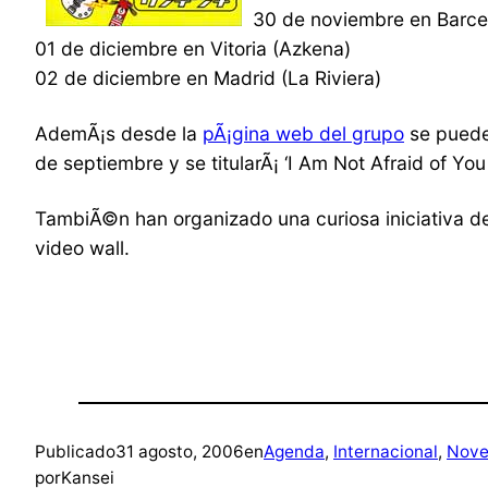
30 de noviembre en Barce
01 de diciembre en Vitoria (Azkena)
02 de diciembre en Madrid (La Riviera)
AdemÃ¡s desde la
pÃ¡gina web del grupo
se puede 
de septiembre y se titularÃ¡ ‘I Am Not Afraid of You 
TambiÃ©n han organizado una curiosa iniciativa 
video wall.
Publicado
31 agosto, 2006
en
Agenda
, 
Internacional
, 
Nove
por
Kansei