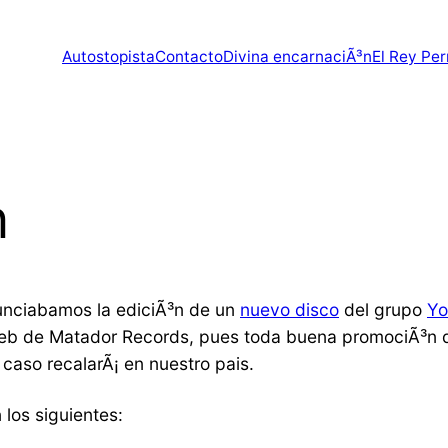
Autostopista
Contacto
Divina encarnaciÃ³n
El Rey Per
n
nciabamos la ediciÃ³n de un
nuevo disco
del grupo
Yo
web de Matador Records, pues toda buena promociÃ³n
caso recalarÃ¡ en nuestro pais.
 los siguientes: