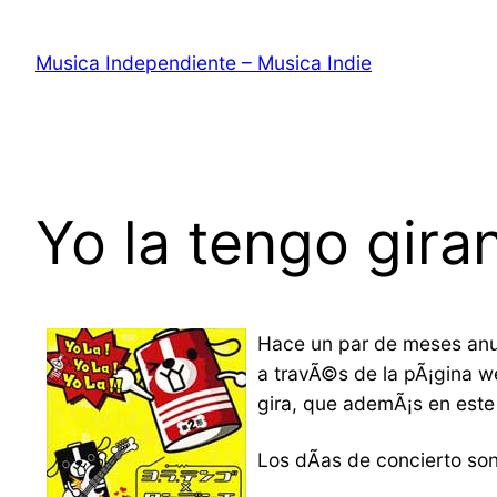
Saltar
al
Musica Independiente – Musica Indie
contenido
Yo la tengo gira
Hace un par de meses anu
a travÃ©s de la pÃ¡gina 
gira, que ademÃ¡s en este 
Los dÃ­as de concierto son