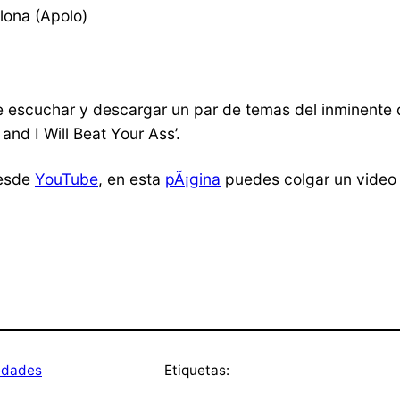
lona (Apolo)
escuchar y descargar un par de temas del inminente di
and I Will Beat Your Ass’.
desde
YouTube
, en esta
pÃ¡gina
puedes colgar un video c
dades
Etiquetas: