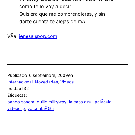
como te lo voy a decir.
Quisiera que me comprendieras, y sin
darte cuenta te alejas de mÃ­.
VÃ­a:
jenesaispop.com
Publicado
16 septiembre, 2009
en
Internacional
, 
Novedades
, 
Videos
por
JaeT32
Etiquetas:
banda sonora
, 
guille milkyway
, 
la casa azul
, 
pelÃ­cula
, 
videoclip
, 
yo tambiÃ©n