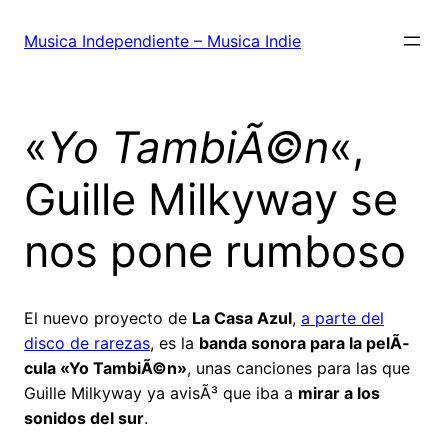
Saltar
al
Musica Independiente – Musica Indie
contenido
«
Yo TambiÃ©n
«,
Guille Milkyway se
nos pone rumboso
El nuevo proyecto de
La Casa Azul
,
a parte del
disco de rarezas
, es la
banda sonora para la pelÃ­
cula «Yo TambiÃ©n»
, unas canciones para las que
Guille Milkyway ya avisÃ³ que iba a
mirar a los
sonidos del sur
.