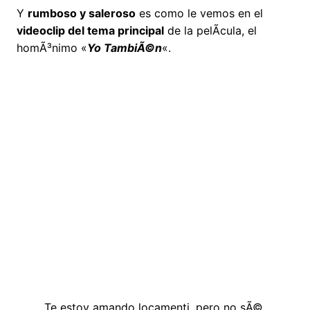
Y
rumboso y saleroso
es como le vemos en el
videoclip del tema principal
de la pelÃ­cula, el
homÃ³nimo «
Yo TambiÃ©n
«.
Te estoy amando locamenti, pero no sÃ©