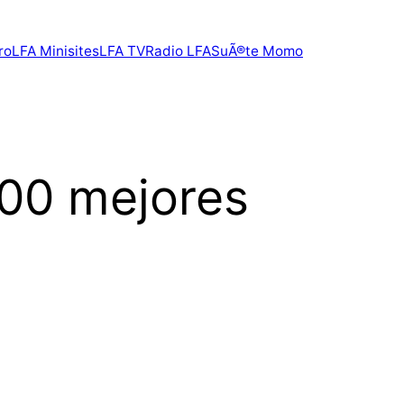
ro
LFA Minisites
LFA TV
Radio LFA
SuÃ®te Momo
100 mejores