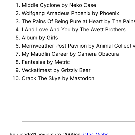
Middle Cyclone by Neko Case
Wolfgang Amadeus Phoenix by Phoenix
The Pains Of Being Pure at Heart by The Pains
I And Love And You by The Avett Brothers
Album by Girls
Merriweather Post Pavilion by Animal Collecti
My Maudlin Career by Camera Obscura
Fantasies by Metric
Veckatimest by Grizzly Bear
Crack The Skye by Mastodon
Publicado
11 noviembre, 2009
en
Listas
, 
Webs