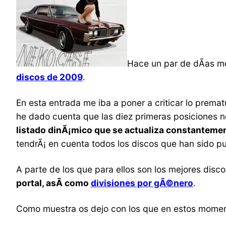
Hace un par de dÃ­as 
discos de 2009
.
En esta entrada me iba a poner a criticar lo prema
he dado cuenta que las diez primeras posiciones n
listado dinÃ¡mico que se actualiza constanteme
tendrÃ¡ en cuenta todos los discos que han sido p
A parte de los que para ellos son los mejores disc
portal, asÃ­ como
divisiones por gÃ©nero
.
Como muestra os dejo con los que en estos momen