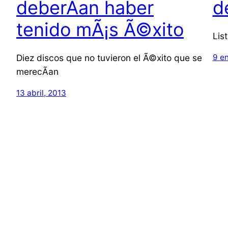
deberÃ­an haber
d
tenido mÃ¡s Ã©xito
Lis
Diez discos que no tuvieron el Ã©xito que se
9 e
merecÃ­an
13 abril, 2013