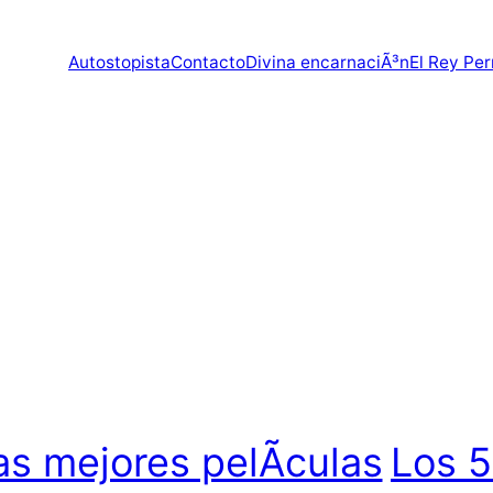
Autostopista
Contacto
Divina encarnaciÃ³n
El Rey Per
as mejores pelÃ­culas
Los 5