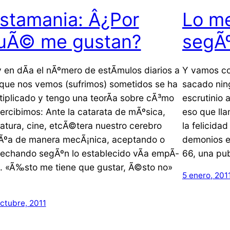
istamania: Â¿Por
Lo me
uÃ© me gustan?
segÃ
 en dÃ­a el nÃºmero de estÃ­mulos diarios a
Y vamos co
 que nos vemos (sufrimos) sometidos se ha
sacado nin
tiplicado y tengo una teorÃ­a sobre cÃ³mo
escrutinio 
percibimos: Ante la catarata de mÃºsica,
eso que lla
eratura, cine, etcÃ©tera nuestro cerebro
la felicida
Ãºa de manera mecÃ¡nica, aceptando o
demonios e
echando segÃºn lo establecido vÃ­a empÃ­
66, una pub
a. «Ã‰sto me tiene que gustar, Ã©sto no»
5 enero, 201
ctubre, 2011