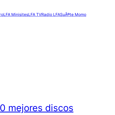
ro
LFA Minisites
LFA TV
Radio LFA
SuÃ®te Momo
0 mejores discos