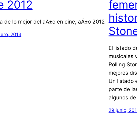
e 2012
femen
histo
ta de lo mejor del aÃ±o en cine, aÃ±o 2012
Ston
nero, 2013
El listado 
musicales v
Rolling Sto
mejores dis
Un listado 
parte de la
algunos de 
29 junio, 20