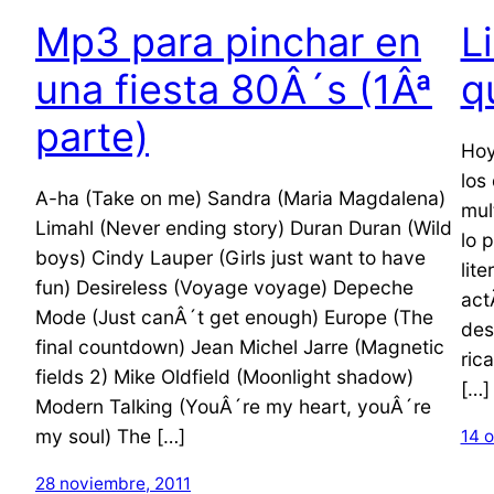
Mp3 para pinchar en
L
una fiesta 80Â´s (1Âª
q
parte)
Hoy
los
A-ha (Take on me) Sandra (Maria Magdalena)
mul
Limahl (Never ending story) Duran Duran (Wild
lo 
boys) Cindy Lauper (Girls just want to have
lit
fun) Desireless (Voyage voyage) Depeche
act
Mode (Just canÂ´t get enough) Europe (The
des
final countdown) Jean Michel Jarre (Magnetic
ric
fields 2) Mike Oldfield (Moonlight shadow)
[…]
Modern Talking (YouÂ´re my heart, youÂ´re
my soul) The […]
14 o
28 noviembre, 2011