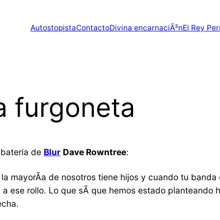
Autostopista
Contacto
Divina encarnaciÃ³n
El Rey Per
la furgoneta
 bateria de
Blur
Dave Rowntree
:
: la mayorÃ­a de nosotros tiene hijos y cuando tu band
s a ese rollo. Lo que sÃ­ que hemos estado planteando 
echa.