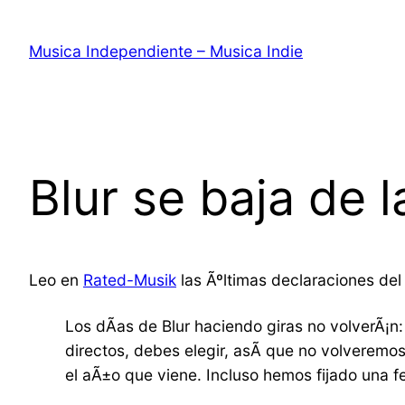
Saltar
al
Musica Independiente – Musica Indie
contenido
Blur se baja de 
Leo en
Rated-Musik
las Ãºltimas declaraciones del
Los dÃ­as de Blur haciendo giras no volverÃ¡n
directos, debes elegir, asÃ­ que no volveremo
el aÃ±o que viene. Incluso hemos fijado una f