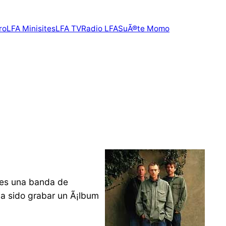
ro
LFA Minisites
LFA TV
Radio LFA
SuÃ®te Momo
a es una banda de
ha sido grabar un Ã¡lbum