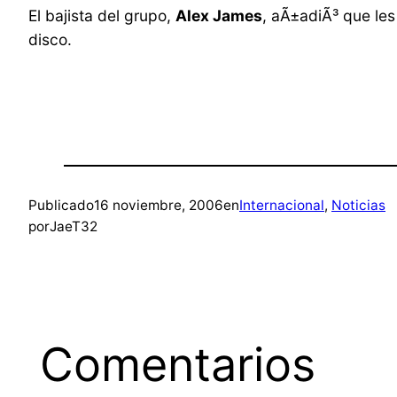
El bajista del grupo,
Alex James
, aÃ±adiÃ³ que le
disco.
Publicado
16 noviembre, 2006
en
Internacional
, 
Noticias
por
JaeT32
Comentarios