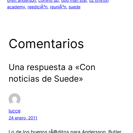
brett anderson
, 
coming up
, 
dog man star
, 
o2 brixton
academy
, 
reediciÃ³n
, 
reuniÃ³n
, 
suede
Comentarios
Una respuesta a «Con
noticias de Suede»
lucce
24 enero, 2011
Lo de los buenos rÃ©ditos para Andersson, Butler