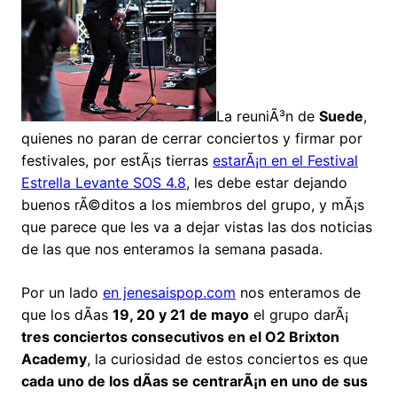
La reuniÃ³n de
Suede
,
quienes no paran de cerrar conciertos y firmar por
festivales, por estÃ¡s tierras
estarÃ¡n en el Festival
Estrella Levante SOS 4.8
, les debe estar dejando
buenos rÃ©ditos a los miembros del grupo, y mÃ¡s
que parece que les va a dejar vistas las dos noticias
de las que nos enteramos la semana pasada.
Por un lado
en jenesaispop.com
nos enteramos de
que los dÃ­as
19, 20 y 21 de mayo
el grupo darÃ¡
tres conciertos consecutivos en el O2 Brixton
Academy
, la curiosidad de estos conciertos es que
cada uno de los dÃ­as se centrarÃ¡n en uno de sus