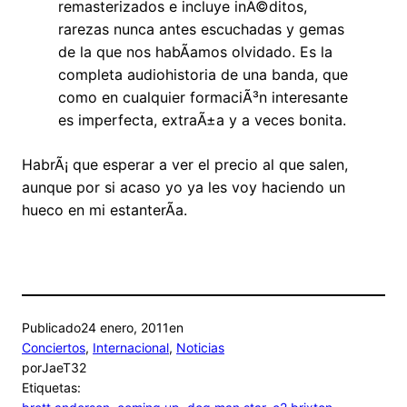
remasterizados e incluye inÃ©ditos,
rarezas nunca antes escuchadas y gemas
de la que nos habÃ­amos olvidado. Es la
completa audiohistoria de una banda, que
como en cualquier formaciÃ³n interesante
es imperfecta, extraÃ±a y a veces bonita.
HabrÃ¡ que esperar a ver el precio al que salen,
aunque por si acaso yo ya les voy haciendo un
hueco en mi estanterÃ­a.
Publicado
24 enero, 2011
en
Conciertos
, 
Internacional
, 
Noticias
por
JaeT32
Etiquetas: