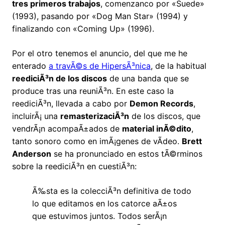
tres primeros trabajos
, comenzanco por «Suede»
(1993), pasando por «Dog Man Star» (1994) y
finalizando con «Coming Up» (1996).
Por el otro tenemos el anuncio, del que me he
enterado
a travÃ©s de HipersÃ³nica
, de la habitual
reediciÃ³n de los discos
de una banda que se
produce tras una reuniÃ³n. En este caso la
reediciÃ³n, llevada a cabo por
Demon Records
,
incluirÃ¡ una
remasterizaciÃ³n
de los discos, que
vendrÃ¡n acompaÃ±ados de
material inÃ©dito
,
tanto sonoro como en imÃ¡genes de vÃ­deo.
Brett
Anderson
se ha pronunciado en estos tÃ©rminos
sobre la reediciÃ³n en cuestiÃ³n:
Ã‰sta es la colecciÃ³n definitiva de todo
lo que editamos en los catorce aÃ±os
que estuvimos juntos. Todos serÃ¡n